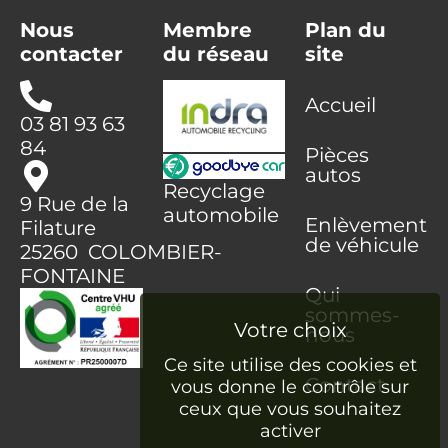
Nous
Membre
Plan du
contacter
du réseau
site
Accueil
03 81 93 63
84
Pièces
autos
Recyclage
9 Rue de la
automobile
Enlèvement
Filature
de véhicule
25260 COLOMBIER-
FONTAINE
Qui
sommes-
nous
Ce site utilise des cookies et
Contact
vous donne le contrôle sur
ceux que vous souhaitez
activer