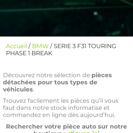
Accueil
/
BMW
/ SERIE 3 F31 TOURING
PHASE 1 BREAK
Découvrez notre sélection de
pièces
détachées pour tous types de
véhicules
.
Trouvez facilement les pièces qu’il vous
faut dans notre stock informatisé et
commandez en ligne dès aujourd’hui.
Rechercher votre pièce auto sur notre