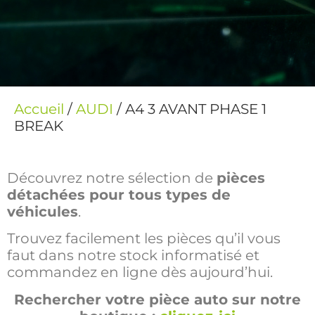
Accueil
/
AUDI
/ A4 3 AVANT PHASE 1
BREAK
Découvrez notre sélection de
pièces
détachées pour tous types de
véhicules
.
Trouvez facilement les pièces qu’il vous
faut dans notre stock informatisé et
commandez en ligne dès aujourd’hui.
Rechercher votre pièce auto sur notre