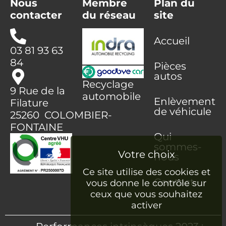
Nous
Membre
Plan du
contacter
du réseau
site
Accueil
03 81 93 63
84
Pièces
autos
Recyclage
9 Rue de la
automobile
Enlèvement
Filature
de véhicule
25260 COLOMBIER-
FONTAINE
Qui
sommes-
nous
Ce site utilise des cookies et
Contact
vous donne le contrôle sur
ceux que vous souhaitez
activer