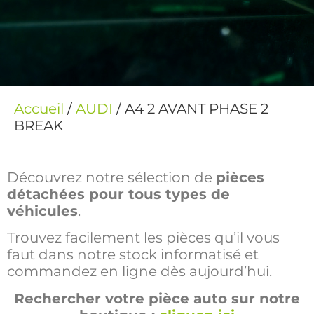
Accueil
/
AUDI
/ A4 2 AVANT PHASE 2
BREAK
Découvrez notre sélection de
pièces
détachées pour tous types de
véhicules
.
Trouvez facilement les pièces qu’il vous
faut dans notre stock informatisé et
commandez en ligne dès aujourd’hui.
Rechercher votre pièce auto sur notre