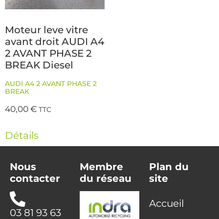
Moteur leve vitre
avant droit AUDI A4
2 AVANT PHASE 2
BREAK Diesel
AUDI A4 2 AVANT PHASE 2
BREAK
40,00
€
TTC
Détails
Nous
Membre
Plan du
contacter
du réseau
site
Accueil
03 81 93 63