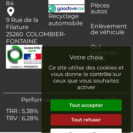
84
Pièces
autos
Recyclage
9 Rue de la
automobile
Enlèvement
Filature
de véhicule
25260 COLOMBIER-
FONTAINE
Qui
sommes-
nous
Ce site utilise des cookies et
Contact
vous donne le contrôle sur
ceux que vous souhaitez
activer
Performances intrinsèques 2023 :
Tout accepter
TRR : 5.38%
TRV : 6.28%
Tout refuser