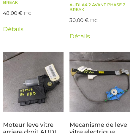
BREAK
AUDI A4 2 AVANT PHASE 2
BREAK
48,00
€
TTC
30,00
€
TTC
Détails
Détails
Moteur leve vitre
Mecanisme de leve
arriere droit AUDI
vitre electrique