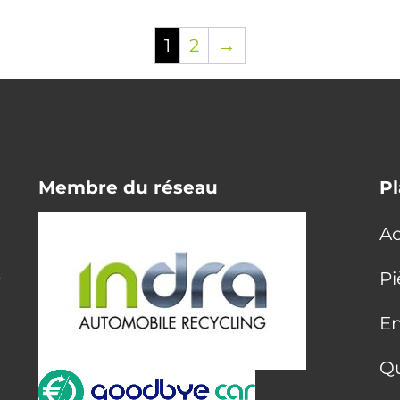
1
2
→
Membre du réseau
Pl
Ac
E
Pi
En
Q