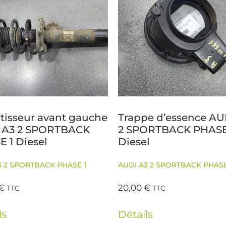
tisseur avant gauche
Trappe d’essence AU
 A3 2 SPORTBACK
2 SPORTBACK PHASE
 1 Diesel
Diesel
3 2 SPORTBACK PHASE 1
AUDI A3 2 SPORTBACK PHASE
€
20,00
€
TTC
TTC
ls
Détails