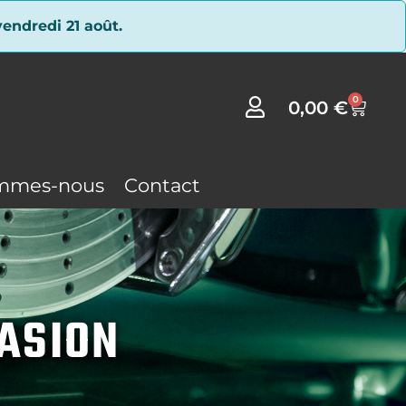
endredi 21 août.
0
0,00
€
mmes-nous
Contact
CASION