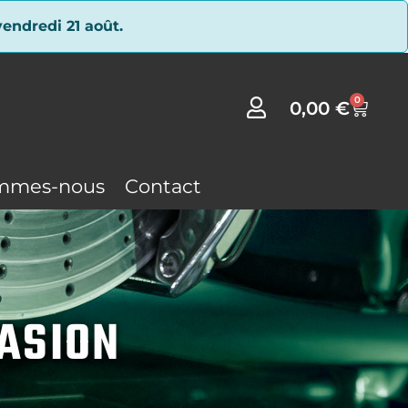
endredi 21 août.
0
0,00
€
mmes-nous
Contact
CASION