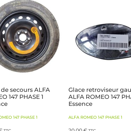
 de secours ALFA
Glace retroviseur ga
O 147 PHASE 1
ALFA ROMEO 147 PH
nce
Essence
OMEO 147 PHASE 1
ALFA ROMEO 147 PHASE 1
€
20,00
€
TTC
TTC