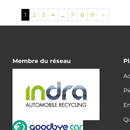
1
2
3
4
…
7
8
9
→
Membre du réseau
Pl
Ac
E
Pi
En
Q