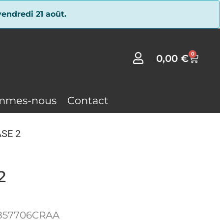
endredi 21 août.
0
0,00
€
mmes-nous
Contact
ASE 2
2
1857706CRAA