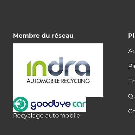
Membre du réseau
Pl
Ac
E
Pi
En
Q
Co
Recyclage automobile