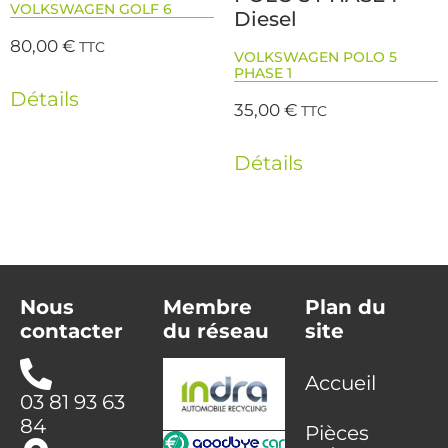
VOLKSWAGEN GOLF 6
Diesel
80,00
€
TTC
VOLKSWAGEN POLO 5
PHASE 1
Détails
35,00
€
TTC
Détails
Nous
Membre
Plan du
contacter
du réseau
site
Accueil
03 81 93 63
84
Pièces