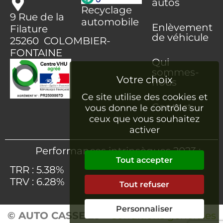
autos
Recyclage
9 Rue de la
automobile
Enlèvement
Filature
de véhicule
25260 COLOMBIER-
FONTAINE
Qui
sommes-
nous
Ce site utilise des cookies et
Contact
vous donne le contrôle sur
ceux que vous souhaitez
activer
Performances intrinsèques 2023 :
Tout accepter
TRR : 5.38%
TRV : 6.28%
Tout refuser
Personnaliser
© AUTO CASSE 25
–
Conditions générales