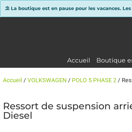
Panneau de gestion des cookies
⛱ La boutique est en pause pour les vacances. Les
Accueil
Boutique e
Accueil
/
VOLKSWAGEN
/
POLO 5 PHASE 2
/ Res
Ressort de suspension ar
Diesel