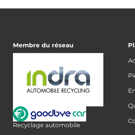
Membre du réseau
Pl
Ac
E
Pi
En
Q
Co
Recyclage automobile