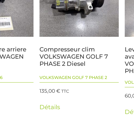
re arriere
Compresseur clim
Lev
SWAGEN
VOLKSWAGEN GOLF 7
ava
PHASE 2 Diesel
VO
PH
6
VOLKSWAGEN GOLF 7 PHASE 2
VOL
135,00
€
TTC
60,
Détails
Dét