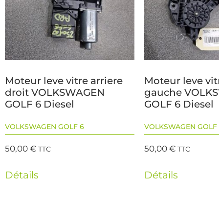
Moteur leve vitre arriere
Moteur leve vit
droit VOLKSWAGEN
gauche VOLK
GOLF 6 Diesel
GOLF 6 Diesel
VOLKSWAGEN GOLF 6
VOLKSWAGEN GOLF 
50,00
€
50,00
€
TTC
TTC
Détails
Détails