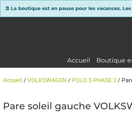
Panneau de gestion des cookies
⛱ La boutique est en pause pour les vacances. Les
Accueil
Boutique e
Accueil
/
VOLKSWAGEN
/
POLO 5 PHASE 2
/ Par
Pare soleil gauche VOLK