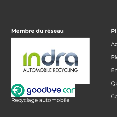
Membre du réseau
Pl
Ac
E
Pi
En
Q
Co
Recyclage automobile