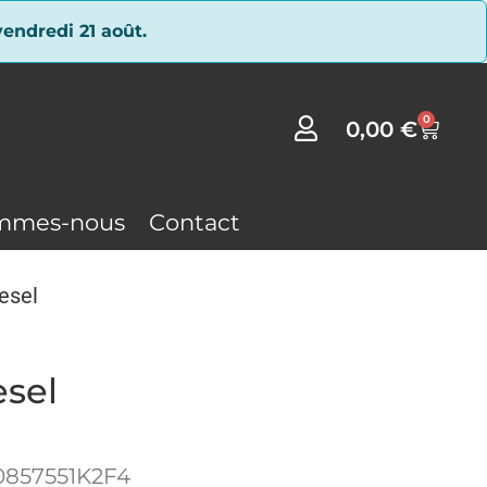
endredi 21 août.
0
0,00
€
mmes-nous
Contact
esel
sel
0857551K2F4