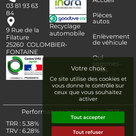
Accueil
03 81 93 63
84
Pièces
autos
Recyclage
9 Rue de la
automobile
Enlèvement
Filature
de véhicule
25260 COLOMBIER-
FONTAINE
Qui
sommes-
nous
Ce site utilise des cookies et
Contact
vous donne le contrôle sur
ceux que vous souhaitez
activer
Performances intrinsèques 2023 :
Tout accepter
TRR : 5.38%
TRV : 6.28%
Tout refuser