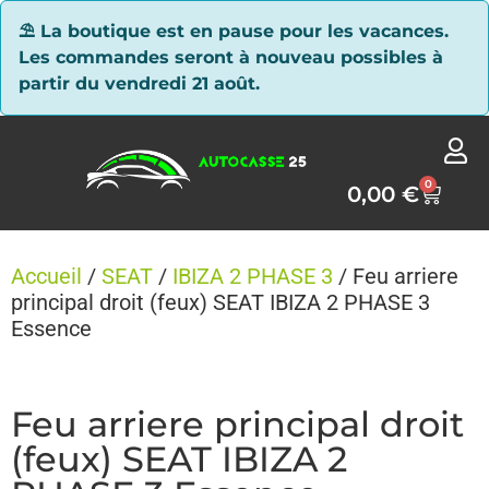
Panneau de gestion des cookies
⛱ La boutique est en pause pour les vacances.
Les commandes seront à nouveau possibles à
partir du vendredi 21 août.
0
0,00
€
Accueil
/
SEAT
/
IBIZA 2 PHASE 3
/ Feu arriere
principal droit (feux) SEAT IBIZA 2 PHASE 3
Essence
Feu arriere principal droit
(feux) SEAT IBIZA 2