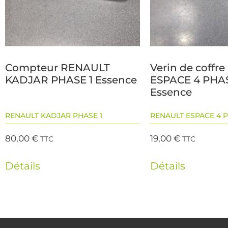
Compteur RENAULT
Verin de coffr
KADJAR PHASE 1 Essence
ESPACE 4 PHAS
Essence
RENAULT KADJAR PHASE 1
RENAULT ESPACE 4 P
80,00
€
19,00
€
TTC
TTC
Détails
Détails