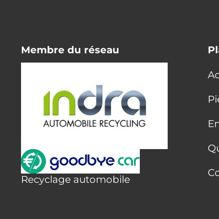
Membre du réseau
Pl
Ac
E
Pi
En
Q
Co
Recyclage automobile