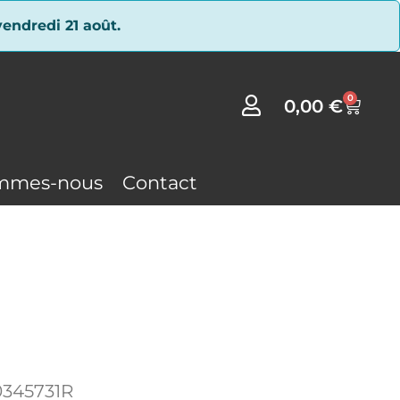
endredi 21 août.
0
0,00
€
mmes-nous
Contact
0345731R