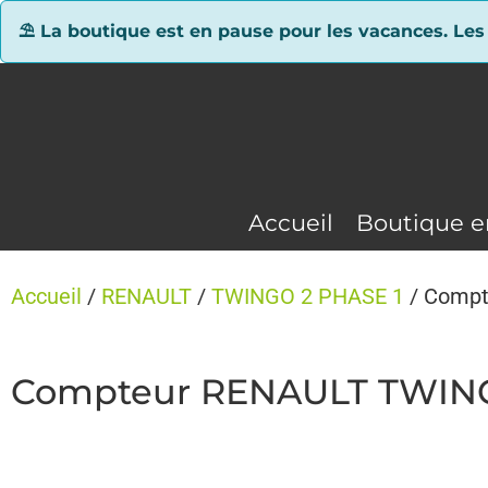
Panneau de gestion des cookies
⛱ La boutique est en pause pour les vacances. Les
Accueil
Boutique e
Accueil
/
RENAULT
/
TWINGO 2 PHASE 1
/ Compt
Compteur RENAULT TWINGO