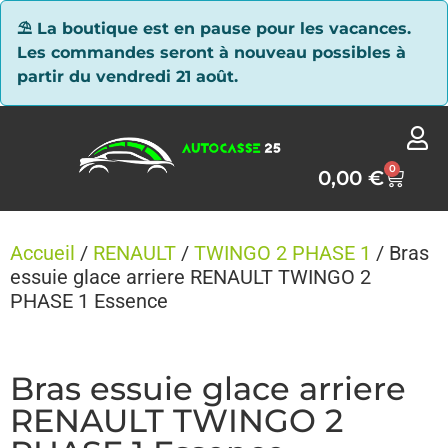
Panneau de gestion des cookies
⛱ La boutique est en pause pour les vacances.
Les commandes seront à nouveau possibles à
partir du vendredi 21 août.
0
0,00
€
Accueil
/
RENAULT
/
TWINGO 2 PHASE 1
/ Bras
essuie glace arriere RENAULT TWINGO 2
PHASE 1 Essence
Bras essuie glace arriere
RENAULT TWINGO 2