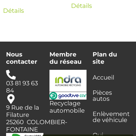
Détails
Détails
Nous
Membre
Plan du
contacter
du réseau
site
Accueil
03 81 93 63
84
Pièces
autos
Recyclage
9 Rue de la
automobile
Enlèvement
Filature
de véhicule
25260 COLOMBIER-
FONTAINE
Qui