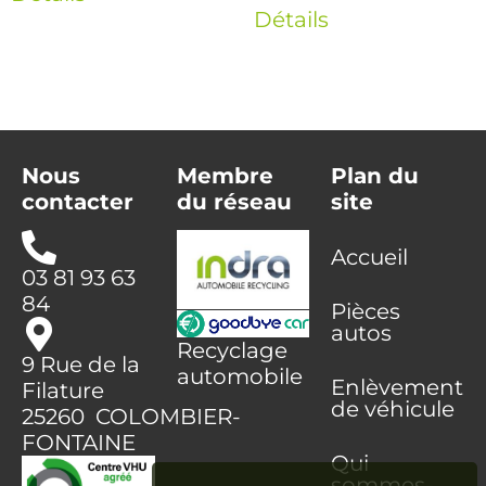
Détails
Nous
Membre
Plan du
contacter
du réseau
site
Accueil
03 81 93 63
84
Pièces
autos
Recyclage
9 Rue de la
automobile
Enlèvement
Filature
de véhicule
25260 COLOMBIER-
FONTAINE
Qui
sommes-