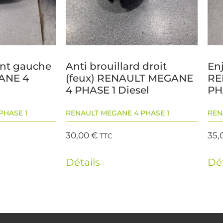
ant gauche
Anti brouillard droit
Enj
ANE 4
(feux) RENAULT MEGANE
RE
4 PHASE 1 Diesel
PH
PHASE 1
RENAULT MEGANE 4 PHASE 1
REN
30,00
€
35,
TTC
Détails
Dét