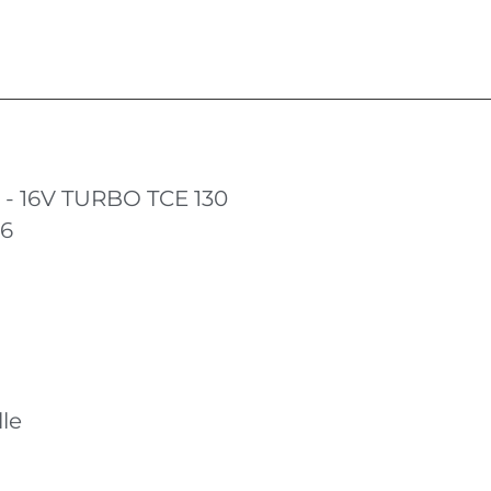
i - 16V TURBO TCE 130
16
le