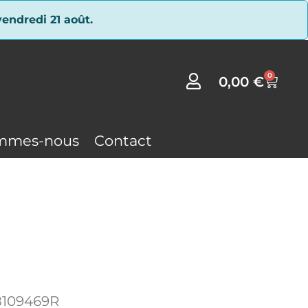
endredi 21 août.
0
0,00
€
mmes-nous
Contact
8109469R