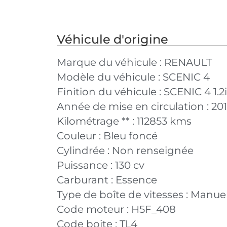
Véhicule d'origine
Marque du véhicule :
RENAULT
Modèle du véhicule :
SCENIC 4
Finition du véhicule :
SCENIC 4 1.2
Année de mise en circulation :
20
Kilométrage ** :
112853 kms
Couleur :
Bleu foncé
Cylindrée :
Non renseignée
Puissance :
130 cv
Carburant :
Essence
Type de boîte de vitesses :
Manuel
Code moteur :
H5F_408
Code boite :
TL4