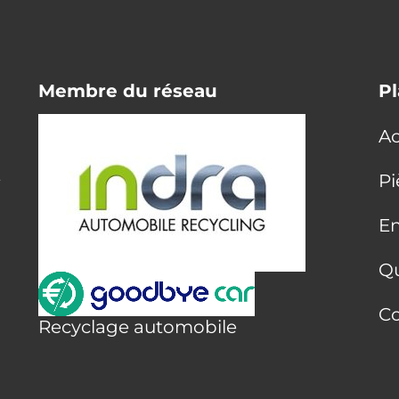
Membre du réseau
Pl
Ac
E
Pi
En
Q
Co
Recyclage automobile