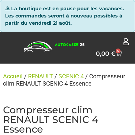
Panneau de gestion des cookies
⛱ La boutique est en pause pour les vacances.
Les commandes seront à nouveau possibles à
partir du vendredi 21 août.
0
0,00
€
Accueil
/
RENAULT
/
SCENIC 4
/ Compresseur
clim RENAULT SCENIC 4 Essence
Compresseur clim
RENAULT SCENIC 4
Essence