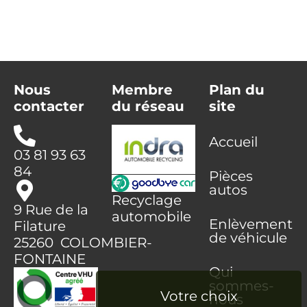
Nous
Membre
Plan du
contacter
du réseau
site
Accueil
03 81 93 63
84
Pièces
autos
Recyclage
9 Rue de la
automobile
Enlèvement
Filature
de véhicule
25260 COLOMBIER-
FONTAINE
Qui
sommes-
nous