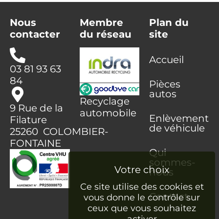
Nous
Membre
Plan du
contacter
du réseau
site
Accueil
03 81 93 63
84
Pièces
autos
Recyclage
9 Rue de la
automobile
Enlèvement
Filature
de véhicule
25260 COLOMBIER-
FONTAINE
Qui
sommes-
nous
Ce site utilise des cookies et
Contact
vous donne le contrôle sur
ceux que vous souhaitez