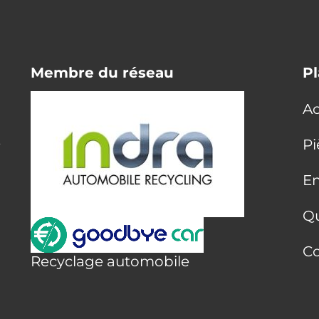
Membre du réseau
Pl
Ac
E
Pi
En
Q
Co
Recyclage automobile