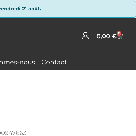
endredi 21 août.
0
0,00
€
mmes-nous
Contact
00947663