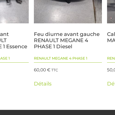
vant
Feu diurne avant gauche
Ca
ULT
RENAULT MEGANE 4
MA
 1 Essence
PHASE 1 Diesel
ASE 1
RENAULT MEGANE 4 PHASE 1
REN
60,00
€
50,
TTC
Détails
Dét