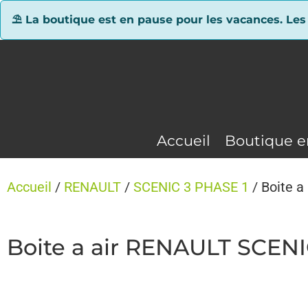
Panneau de gestion des cookies
⛱ La boutique est en pause pour les vacances. Les
Accueil
Boutique e
Accueil
/
RENAULT
/
SCENIC 3 PHASE 1
/ Boite a
Boite a air RENAULT SCENI