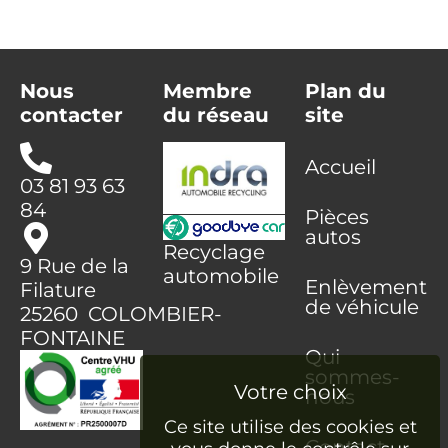
Nous
Membre
Plan du
contacter
du réseau
site
Accueil
03 81 93 63
84
Pièces
autos
Recyclage
9 Rue de la
automobile
Enlèvement
Filature
de véhicule
25260 COLOMBIER-
FONTAINE
Qui
sommes-
nous
Ce site utilise des cookies et
Contact