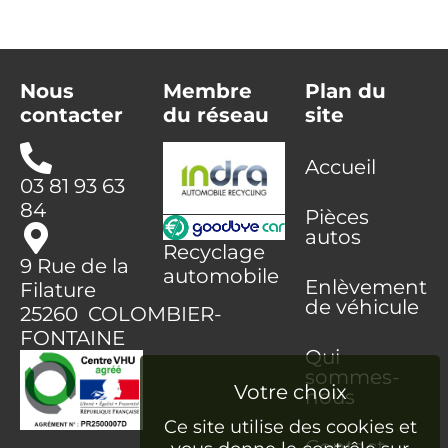
Nous
Membre
Plan du
contacter
du réseau
site
Accueil
03 81 93 63
84
Pièces
autos
Recyclage
9 Rue de la
automobile
Enlèvement
Filature
de véhicule
25260 COLOMBIER-
FONTAINE
Qui
sommes-
nous
Ce site utilise des cookies et
Contact