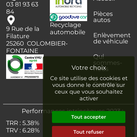
03 81 93 63
84
Pièces
autos
Recyclage
9 Rue de la
automobile
Enlèvement
Filature
de véhicule
25260 COLOMBIER-
FONTAINE
Qui
sommes-
nous
Ce site utilise des cookies et
Contact
vous donne le contrôle sur
ceux que vous souhaitez
activer
Performances intrinsèques 2023 :
Tout accepter
TRR : 5.38%
TRV : 6.28%
Tout refuser