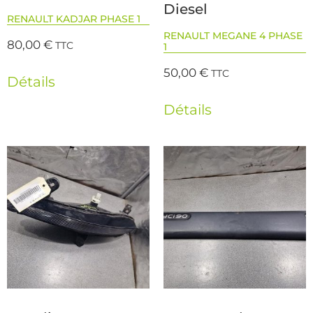
Diesel
RENAULT KADJAR PHASE 1
RENAULT MEGANE 4 PHASE
80,00
€
TTC
1
50,00
€
TTC
Détails
Détails