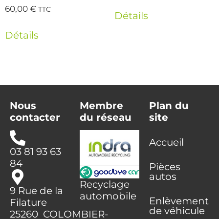
60,00
€
TTC
Détails
Détails
Nous
Membre
Plan du
contacter
du réseau
site
Accueil
03 81 93 63
84
Pièces
autos
Recyclage
9 Rue de la
automobile
Enlèvement
Filature
de véhicule
25260 COLOMBIER-