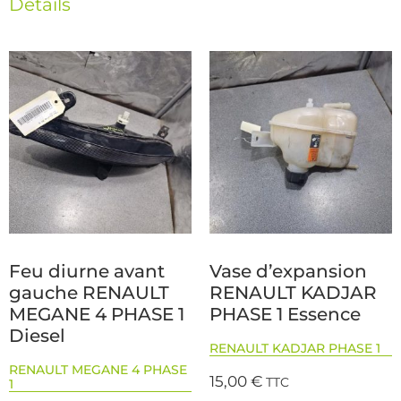
Détails
Feu diurne avant
Vase d’expansion
gauche RENAULT
RENAULT KADJAR
MEGANE 4 PHASE 1
PHASE 1 Essence
Diesel
RENAULT KADJAR PHASE 1
RENAULT MEGANE 4 PHASE
15,00
€
TTC
1