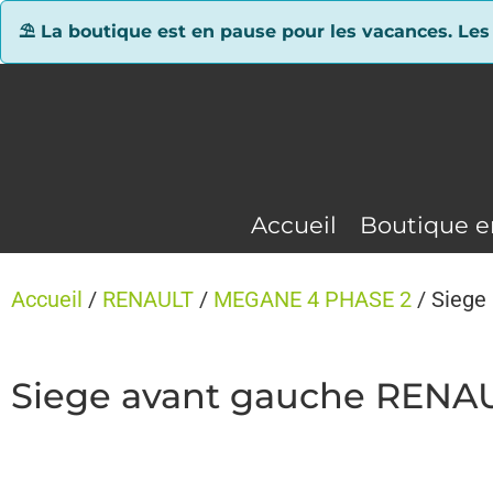
Panneau de gestion des cookies
⛱ La boutique est en pause pour les vacances. Les
Accueil
Boutique e
Accueil
/
RENAULT
/
MEGANE 4 PHASE 2
/ Siege
Siege avant gauche RENA