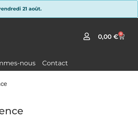
endredi 21 août.
0
0,00
€
mmes-nous
Contact
nce
sence