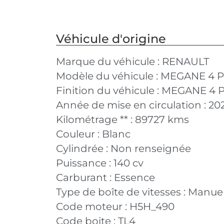
Véhicule d'origine
Marque du véhicule :
RENAULT
Modèle du véhicule :
MEGANE 4 P
Finition du véhicule :
MEGANE 4 PH
Année de mise en circulation :
20
Kilométrage ** :
89727 kms
Couleur :
Blanc
Cylindrée :
Non renseignée
Puissance :
140 cv
Carburant :
Essence
Type de boîte de vitesses :
Manuel
Code moteur :
H5H_490
Code boite :
TL4