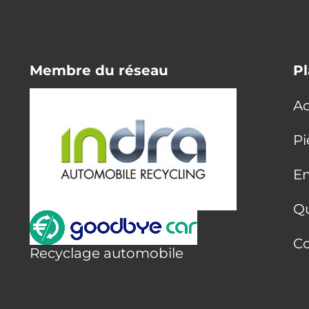
Membre du réseau
Pl
Ac
E
Pi
En
Q
Co
Recyclage automobile