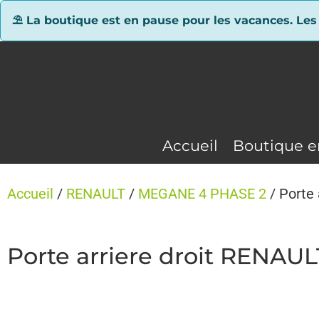
Panneau de gestion des cookies
⛱ La boutique est en pause pour les vacances. Les
Accueil
Boutique e
Accueil
/
RENAULT
/
MEGANE 4 PHASE 2
/ Porte
Porte arriere droit RENA