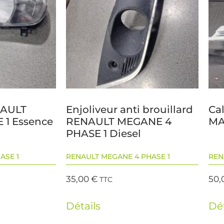
NAULT
Enjoliveur anti brouillard
Ca
 1 Essence
RENAULT MEGANE 4
MA
PHASE 1 Diesel
ASE 1
RENAULT MEGANE 4 PHASE 1
REN
35,00
€
50,
TTC
Détails
Dét