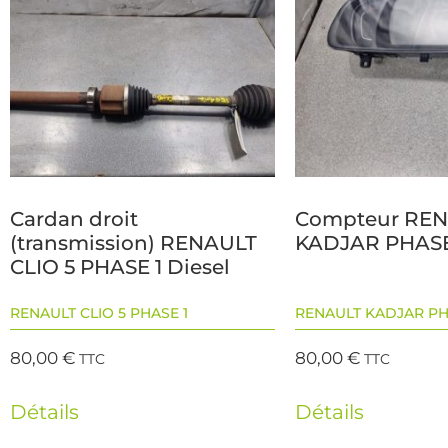
Cardan droit
Compteur RE
(transmission) RENAULT
KADJAR PHASE
CLIO 5 PHASE 1 Diesel
RENAULT CLIO 5 PHASE 1
RENAULT KADJAR PH
80,00
€
80,00
€
TTC
TTC
Détails
Détails