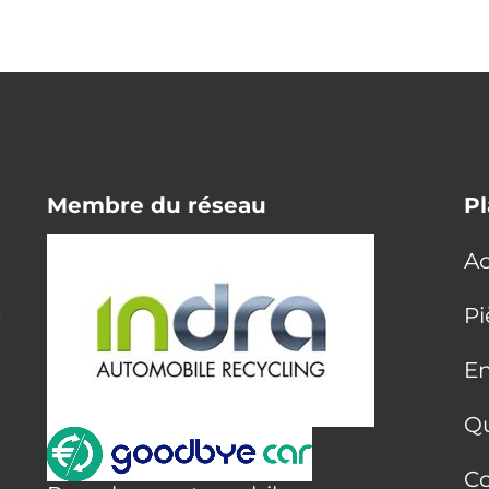
Membre du réseau
Pl
Ac
E
Pi
En
Q
Co