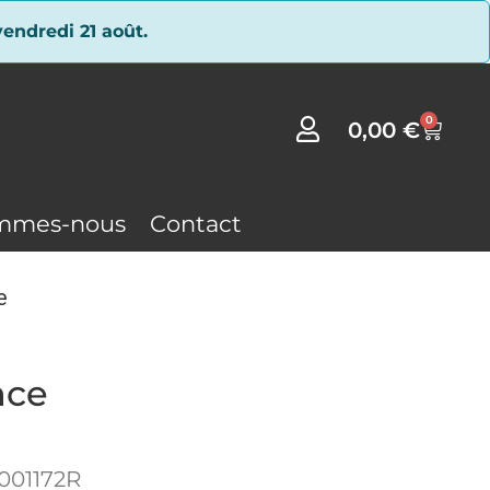
endredi 21 août.
0
0,00
€
mmes-nous
Contact
e
nce
001172R