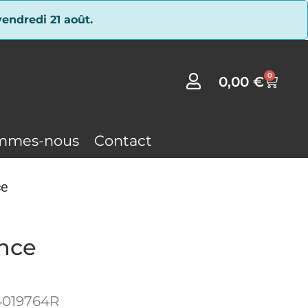
endredi 21 août.
0
0,00
€
mmes-nous
Contact
ce
nce
4019764R