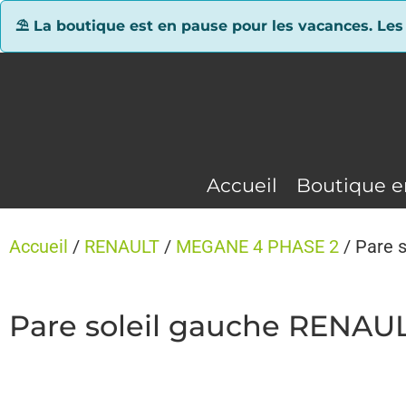
Panneau de gestion des cookies
⛱ La boutique est en pause pour les vacances. Les
Accueil
Boutique e
Accueil
/
RENAULT
/
MEGANE 4 PHASE 2
/ Pare 
Pare soleil gauche RENA