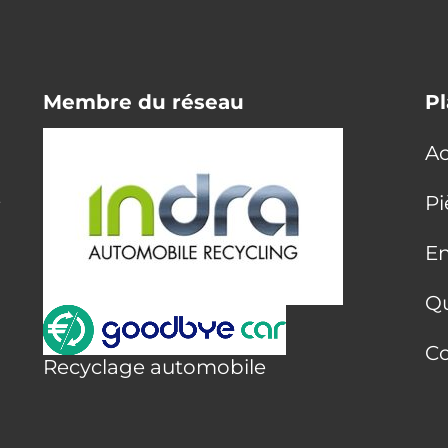
Membre du réseau
Pl
Ac
E
Pi
En
Q
Co
Recyclage automobile