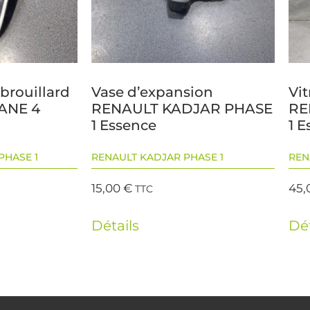
 brouillard
Vase d’expansion
Vit
ANE 4
RENAULT KADJAR PHASE
RE
1 Essence
1 
PHASE 1
RENAULT KADJAR PHASE 1
REN
15,00
€
45,
TTC
Détails
Dét