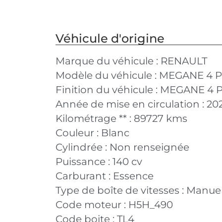
Véhicule d'origine
Marque du véhicule :
RENAULT
Modèle du véhicule :
MEGANE 4 P
Finition du véhicule :
MEGANE 4 PH
Année de mise en circulation :
20
Kilométrage ** :
89727 kms
Couleur :
Blanc
Cylindrée :
Non renseignée
Puissance :
140 cv
Carburant :
Essence
Type de boîte de vitesses :
Manuel
Code moteur :
H5H_490
Code boite :
TL4