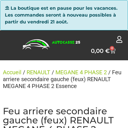
Panneau de gestion des cookies
⛱ La boutique est en pause pour les vacances.
Les commandes seront à nouveau possibles à
partir du vendredi 21 août.
0
0,00
€
Accueil
/
RENAULT
/
MEGANE 4 PHASE 2
/ Feu
arriere secondaire gauche (feux) RENAULT
MEGANE 4 PHASE 2 Essence
Feu arriere secondaire
gauche (feux) RENAULT