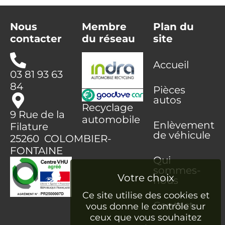
Nous
Membre
Plan du
contacter
du réseau
site
Accueil
03 81 93 63
84
Pièces
autos
Recyclage
9 Rue de la
automobile
Enlèvement
Filature
de véhicule
25260 COLOMBIER-
FONTAINE
Qui
sommes-
nous
Ce site utilise des cookies et
Contact
vous donne le contrôle sur
ceux que vous souhaitez