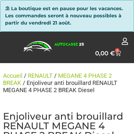
Panneau de gestion des cookies
⛱ La boutique est en pause pour les vacances.
Les commandes seront à nouveau possibles à
partir du vendredi 21 août.
0
0,00
€
Accueil
/
RENAULT
/
MEGANE 4 PHASE 2
BREAK
/ Enjoliveur anti brouillard RENAULT
MEGANE 4 PHASE 2 BREAK Diesel
Enjoliveur anti brouillard
RENAULT MEGANE 4