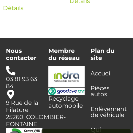
Détails
Détails
Nous
Membre
Plan du
contacter
du réseau
site
Accueil
03 81 93 63
84
Pièces
autos
Recyclage
9 Rue de la
automobile
Enlèvement
Filature
de véhicule
25260 COLOMBIER-
FONTAINE
Qui