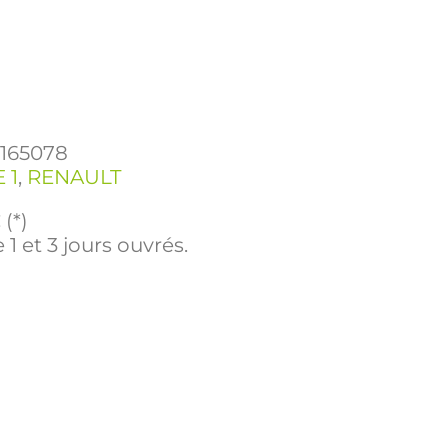
1165078
 1
,
RENAULT
(*)
 1 et 3 jours ouvrés.