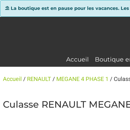
Panneau de gestion des cookies
⛱ La boutique est en pause pour les vacances. Les
Accueil
Boutique e
Accueil
/
RENAULT
/
MEGANE 4 PHASE 1
/ Culas
Culasse RENAULT MEGANE 