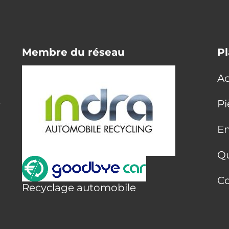
Membre du réseau
Pl
Ac
E
Pi
En
Q
Co
Recyclage automobile