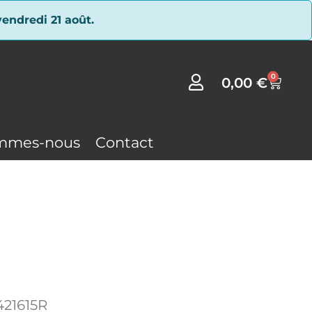
endredi 21 août.
0
0,00
€
mmes-nous
Contact
421615R