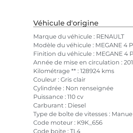
Véhicule d'origine
Marque du véhicule :
RENAULT
Modèle du véhicule :
MEGANE 4 P
Finition du véhicule :
MEGANE 4 PH
Année de mise en circulation :
20
Kilométrage ** :
128924 kms
Couleur :
Gris clair
Cylindrée :
Non renseignée
Puissance :
110 cv
Carburant :
Diesel
Type de boîte de vitesses :
Manuel
Code moteur :
K9K_656
Code boite :
TL4