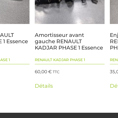
NAULT
Amortisseur avant
Enj
 1 Essence
gauche RENAULT
RE
KADJAR PHASE 1 Essence
PH
ASE 1
RENAULT KADJAR PHASE 1
REN
60,00
€
35,
TTC
Détails
Dét