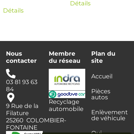
Détails
Détails
Nous
Membre
Plan du
contacter
du réseau
site
Accueil
03 81 93 63
84
Pièces
autos
Recyclage
9 Rue de la
automobile
Enlèvement
Filature
de véhicule
25260 COLOMBIER-
FONTAINE
Qui