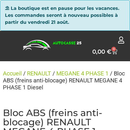
Panneau de gestion des cookies
⛱ La boutique est en pause pour les vacances.
Les commandes seront à nouveau possibles à
partir du vendredi 21 août.
0
0,00
€
Accueil
/
RENAULT
/
MEGANE 4 PHASE 1
/ Bloc
ABS (freins anti-blocage) RENAULT MEGANE 4
PHASE 1 Diesel
Bloc ABS (freins anti-
blocage) RENAULT