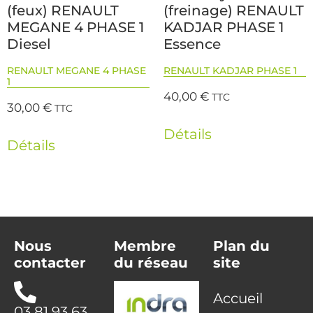
(feux) RENAULT
(freinage) RENAULT
MEGANE 4 PHASE 1
KADJAR PHASE 1
Diesel
Essence
RENAULT MEGANE 4 PHASE
RENAULT KADJAR PHASE 1
1
40,00
€
TTC
30,00
€
TTC
Détails
Détails
Nous
Membre
Plan du
contacter
du réseau
site
Accueil
03 81 93 63