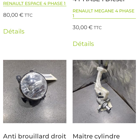
RENAULT ESPACE 4 PHASE 1
RENAULT MEGANE 4 PHASE
80,00
€
TTC
1
30,00
€
TTC
Détails
Détails
Anti brouillard droit
Maitre cylindre