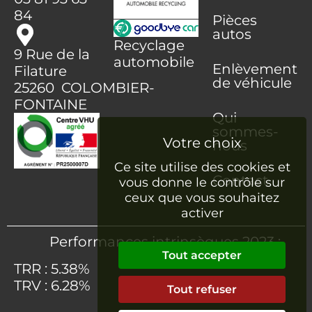
84
Pièces
autos
Recyclage
9 Rue de la
automobile
Enlèvement
Filature
de véhicule
25260 COLOMBIER-
FONTAINE
Qui
sommes-
nous
Ce site utilise des cookies et
Contact
vous donne le contrôle sur
ceux que vous souhaitez
activer
Performances intrinsèques 2023 :
Tout accepter
TRR : 5.38%
TRV : 6.28%
Tout refuser