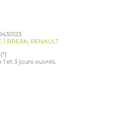
0430123
 1 BREAK
,
RENAULT
(*)
 1 et 3 jours ouvrés.