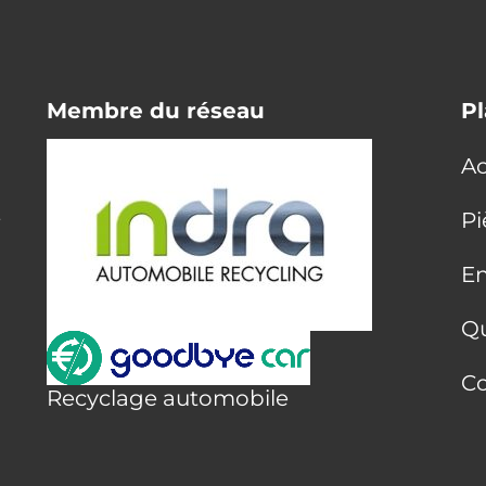
Membre du réseau
Pl
Ac
E
Pi
En
Q
Co
Recyclage automobile