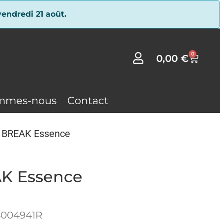
endredi 21 août.
0
0,00
€
mmes-nous
Contact
 BREAK Essence
K Essence
6004941R