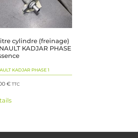
tre cylindre (freinage)
NAULT KADJAR PHASE
Essence
AULT KADJAR PHASE 1
,00
€
TTC
ails