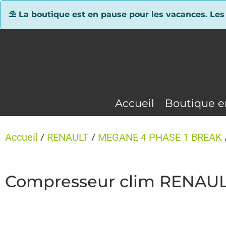
Panneau de gestion des cookies
⛱ La boutique est en pause pour les vacances. Les
Accueil
Boutique e
Accueil
/
RENAULT
/
MEGANE 4 PHASE 1 BREAK
Compresseur clim RENAU