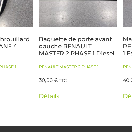
 brouillard
Baguette de porte avant
Mai
ANE 4
gauche RENAULT
RE
MASTER 2 PHASE 1 Diesel
1 
PHASE 1
RENAULT MASTER 2 PHASE 1
REN
30,00
€
40
TTC
Détails
Dét