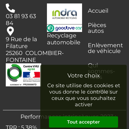
Accueil
03 81 93 63
84
Pièces
autos
Recyclage
9 Rue de la
automobile
Enlèvement
Filature
de véhicule
25260 COLOMBIER-
FONTAINE
Qui
sommes-
nous
Ce site utilise des cookies et
Contact
vous donne le contrôle sur
ceux que vous souhaitez
activer
Performances intrinsèques 2023 :
Tout accepter
TRR : 5.38%