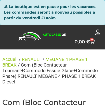
Panneau de gestion des cookies
⛱ La boutique est en pause pour les vacances.
Les commandes seront à nouveau possibles à
partir du vendredi 21 août.
0
0,00
€
Accueil
/
RENAULT
/
MEGANE 4 PHASE 1
BREAK
/ Com (Bloc Contacteur
Tournant+Commodo Essuie Glace+Commodo
Phare) RENAULT MEGANE 4 PHASE 1 BREAK
Diesel
Com (Bloc Contacteur