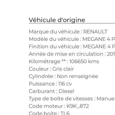
Véhicule d'origine
Marque du véhicule :
RENAULT
Modèle du véhicule :
MEGANE 4 P
Finition du véhicule :
MEGANE 4 PH
Année de mise en circulation :
20
Kilométrage ** :
106650 kms
Couleur :
Gris clair
Cylindrée :
Non renseignée
Puissance :
116 cv
Carburant :
Diesel
Type de boîte de vitesses :
Manuel
Code moteur :
K9K_872
Code boite :
TL6