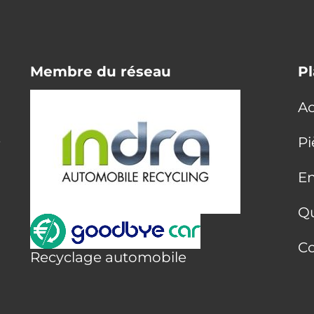
Membre du réseau
Pl
Ac
E
Pi
En
Q
Co
Recyclage automobile