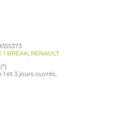
9355373
 1 BREAK
,
RENAULT
(*)
 1 et 3 jours ouvrés.