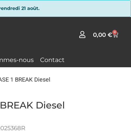
endredi 21 août.
0
0,00
€
mmes-nous
Contact
ASE 1 BREAK Diesel
 BREAK Diesel
3025368R