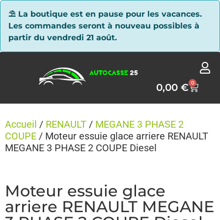
Panneau de gestion des cookies
⛱ La boutique est en pause pour les vacances.
Les commandes seront à nouveau possibles à
partir du vendredi 21 août.
0
0,00
€
Accueil
/
RENAULT
/
MEGANE 3 PHASE 2
COUPE
/ Moteur essuie glace arriere RENAULT
MEGANE 3 PHASE 2 COUPE Diesel
Moteur essuie glace
arriere RENAULT MEGANE