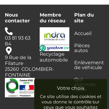
Nous
Membre
Plan du
contacter
du réseau
site
Accueil
03 81 93 63
84
Pièces
autos
Recyclage
9 Rue de la
automobile
Enlèvement
Filature
de véhicule
25260 COLOMBIER-
FONTAINE
Qui
sommes-
nous
Ce site utilise des cookies et
Contact
vous donne le contrôle sur
ceux que vous souhaitez