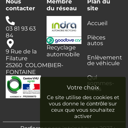
Nous
Membre
Plan du
contacter
du réseau
site
Accueil
03 81 93 63
84
Pièces
autos
Recyclage
9 Rue de la
automobile
Enlèvement
Filature
de véhicule
25260 COLOMBIER-
FONTAINE
Qui
sommes-
nous
Ce site utilise des cookies et
Contact
vous donne le contrôle sur
ceux que vous souhaitez
activer