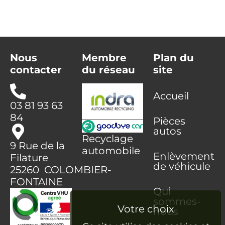
Nous
Membre
Plan du
contacter
du réseau
site
Accueil
03 81 93 63
84
Pièces
autos
Recyclage
9 Rue de la
automobile
Enlèvement
Filature
de véhicule
25260 COLOMBIER-
FONTAINE
Qui
sommes-
nous