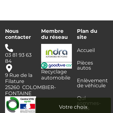
Nous
Membre
Plan du
contacter
du réseau
site
Accueil
03 81 93 63
84
Pièces
autos
Recyclage
9 Rue de la
automobile
Enlèvement
Filature
de véhicule
25260 COLOMBIER-
FONTAINE
Qui
sommes-
nous