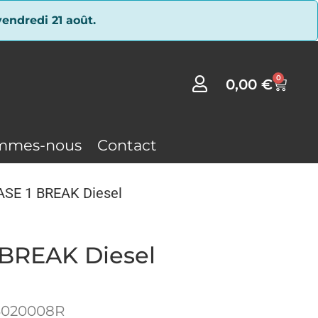
endredi 21 août.
0
0,00
€
mmes-nous
Contact
ASE 1 BREAK Diesel
 BREAK Diesel
3020008R