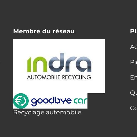
Membre du réseau
Pl
Ac
E
Pi
En
Q
Co
Recyclage automobile