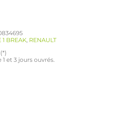
0834695
 1 BREAK
,
RENAULT
(*)
 1 et 3 jours ouvrés.