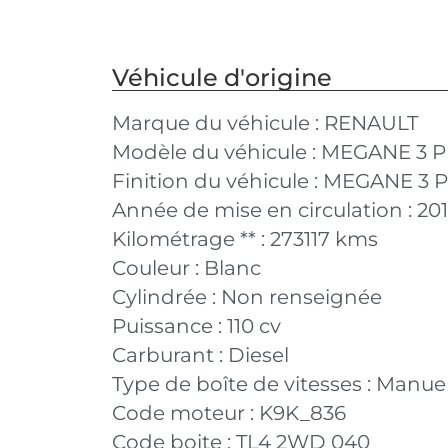
Véhicule d'origine
Marque du véhicule :
RENAULT
Modèle du véhicule :
MEGANE 3 P
Finition du véhicule :
MEGANE 3 PH
Année de mise en circulation :
20
Kilométrage ** :
273117 kms
Couleur :
Blanc
Cylindrée :
Non renseignée
Puissance :
110 cv
Carburant :
Diesel
Type de boîte de vitesses :
Manuel
Code moteur :
K9K_836
Code boite :
TL4 2WD 040