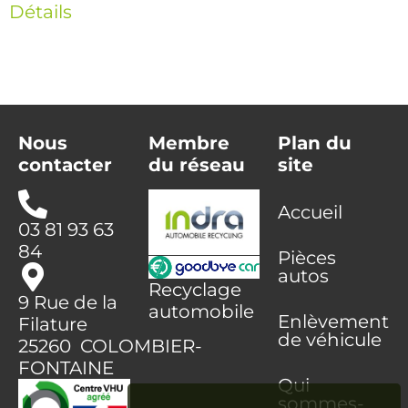
Détails
Nous
Membre
Plan du
contacter
du réseau
site
Accueil
03 81 93 63
84
Pièces
autos
Recyclage
9 Rue de la
automobile
Enlèvement
Filature
de véhicule
25260 COLOMBIER-
FONTAINE
Qui
sommes-