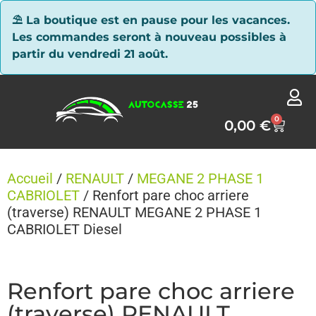
Panneau de gestion des cookies
⛱ La boutique est en pause pour les vacances.
Les commandes seront à nouveau possibles à
partir du vendredi 21 août.
0
0,00
€
Accueil
/
RENAULT
/
MEGANE 2 PHASE 1
CABRIOLET
/ Renfort pare choc arriere
(traverse) RENAULT MEGANE 2 PHASE 1
CABRIOLET Diesel
Renfort pare choc arriere
(traverse) RENAULT