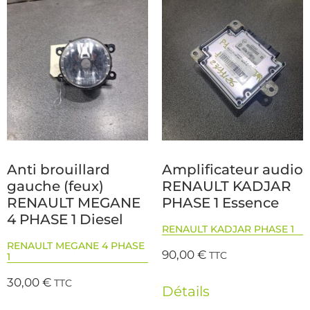
Anti brouillard
Amplificateur audio
gauche (feux)
RENAULT KADJAR
RENAULT MEGANE
PHASE 1 Essence
4 PHASE 1 Diesel
RENAULT KADJAR PHASE 1
RENAULT MEGANE 4 PHASE
90,00
€
TTC
1
30,00
€
TTC
Détails