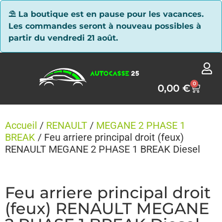
Panneau de gestion des cookies
⛱ La boutique est en pause pour les vacances.
Les commandes seront à nouveau possibles à
partir du vendredi 21 août.
0
0,00
€
Accueil
/
RENAULT
/
MEGANE 2 PHASE 1
BREAK
/ Feu arriere principal droit (feux)
RENAULT MEGANE 2 PHASE 1 BREAK Diesel
Feu arriere principal droit
(feux) RENAULT MEGANE