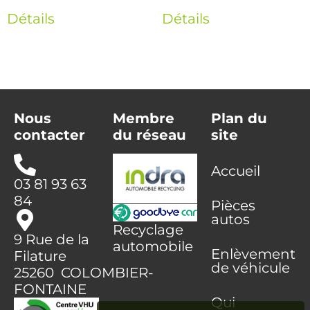
Détails
Détails
Nous
Membre
Plan du
contacter
du réseau
site
Accueil
03 81 93 63
84
Pièces
autos
Recyclage
9 Rue de la
automobile
Enlèvement
Filature
de véhicule
25260 COLOMBIER-
FONTAINE
Qui