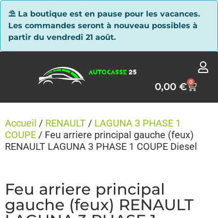
Panneau de gestion des cookies
⛱ La boutique est en pause pour les vacances.
Les commandes seront à nouveau possibles à
partir du vendredi 21 août.
0
0,00
€
Accueil
/
RENAULT
/
LAGUNA 3 PHASE 1
COUPE
/ Feu arriere principal gauche (feux)
RENAULT LAGUNA 3 PHASE 1 COUPE Diesel
Feu arriere principal
gauche (feux) RENAULT