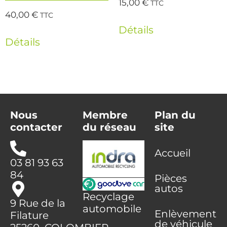
15,00
€
TTC
40,00
€
TTC
Détails
Détails
Nous
Membre
Plan du
contacter
du réseau
site
Accueil
03 81 93 63
84
Pièces
autos
Recyclage
9 Rue de la
automobile
Enlèvement
Filature
de véhicule