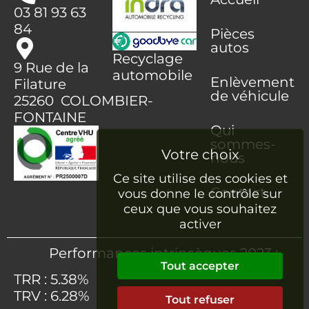
03 81 93 63
84
Pièces
autos
Recyclage
9 Rue de la
automobile
Enlèvement
Filature
de véhicule
25260 COLOMBIER-
FONTAINE
Qui
sommes-
nous
Ce site utilise des cookies et
Contact
vous donne le contrôle sur
ceux que vous souhaitez
activer
Performances intrinsèques 2023 :
Tout accepter
TRR : 5.38%
TRV : 6.28%
Tout refuser