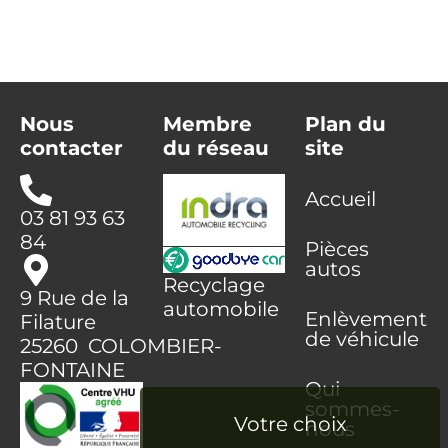
Nous
Membre
Plan du
contacter
du réseau
site
Accueil
03 81 93 63
84
Pièces
autos
Recyclage
9 Rue de la
automobile
Enlèvement
Filature
de véhicule
25260 COLOMBIER-
FONTAINE
Qui
sommes-
nous