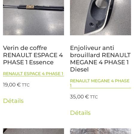
Verin de coffre
Enjoliveur anti
RENAULT ESPACE 4
brouillard RENAULT
PHASE 1 Essence
MEGANE 4 PHASE 1
Diesel
RENAULT ESPACE 4 PHASE 1
RENAULT MEGANE 4 PHASE
19,00
€
TTC
1
35,00
€
TTC
Détails
Détails