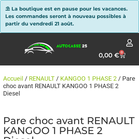
Panneau de gestion des cookies
⛱ La boutique est en pause pour les vacances.
Les commandes seront à nouveau possibles à
partir du vendredi 21 août.
0
0,00
€
Accueil
/
RENAULT
/
KANGOO 1 PHASE 2
/ Pare
choc avant RENAULT KANGOO 1 PHASE 2
Diesel
Pare choc avant RENAULT
KANGOO 1 PHASE 2