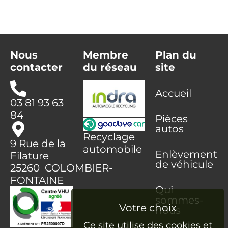
Nous
Membre
Plan du
contacter
du réseau
site
Accueil
03 81 93 63
84
Pièces
autos
Recyclage
9 Rue de la
automobile
Enlèvement
Filature
de véhicule
25260 COLOMBIER-
FONTAINE
Qui
sommes-
nous
Ce site utilise des cookies et