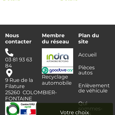
Nous
Membre
Plan du
contacter
du réseau
site
Accueil
03 81 93 63
84
Pièces
autos
Recyclage
9 Rue de la
automobile
Enlèvement
Filature
de véhicule
25260 COLOMBIER-
FONTAINE
Qui
sommes-
nous