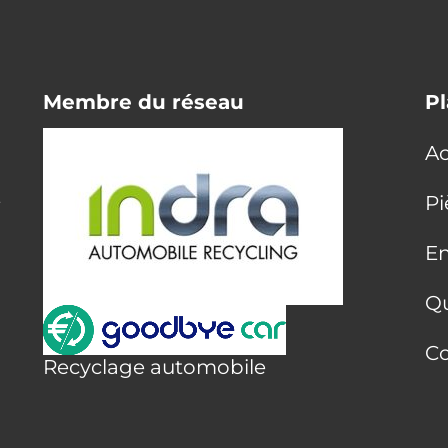
Membre du réseau
Pl
Ac
E
Pi
En
Q
Co
Recyclage automobile