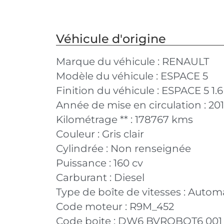
Véhicule d'origine
Marque du véhicule :
RENAULT
Modèle du véhicule :
ESPACE 5
Finition du véhicule :
ESPACE 5 1.
Année de mise en circulation :
20
Kilométrage ** :
178767 kms
Couleur :
Gris clair
Cylindrée :
Non renseignée
Puissance :
160 cv
Carburant :
Diesel
Type de boîte de vitesses :
Autom
Code moteur :
R9M_452
Code boite :
DW6 BVROBOT6 001