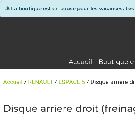
Panneau de gestion des cookies
⛱ La boutique est en pause pour les vacances. Les
Accueil
Boutique e
Accueil
/
RENAULT
/
ESPACE 5
/ Disque arriere d
Disque arriere droit (frei