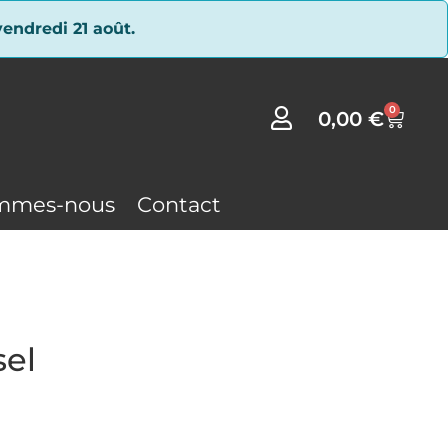
endredi 21 août.
0
0,00
€
mmes-nous
Contact
sel