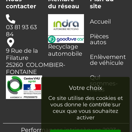
contacter
du réseau
site
Accueil
03 81 93 63
84
Pièces
autos
Recyclage
9 Rue de la
automobile
Enlèvement
Filature
de véhicule
25260 COLOMBIER-
FONTAINE
Qui
sommes-
nous
Ce site utilise des cookies et
Contact
vous donne le contrôle sur
ceux que vous souhaitez
activer
Performances intrinsèques 2023 :