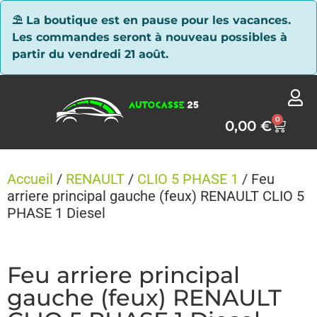
Panneau de gestion des cookies
⛱ La boutique est en pause pour les vacances.
Les commandes seront à nouveau possibles à
partir du vendredi 21 août.
0
0,00
€
Accueil
/
RENAULT
/
CLIO 5 PHASE 1
/ Feu
arriere principal gauche (feux) RENAULT CLIO 5
PHASE 1 Diesel
Feu arriere principal
gauche (feux) RENAULT