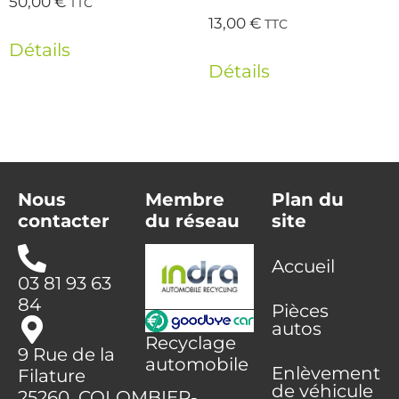
50,00
€
TTC
13,00
€
TTC
Détails
Détails
Nous
Membre
Plan du
contacter
du réseau
site
Accueil
03 81 93 63
84
Pièces
autos
Recyclage
9 Rue de la
automobile
Enlèvement
Filature
de véhicule
25260 COLOMBIER-