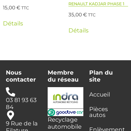
RENAULT KADJAR PHASE 1
15,00
€
TTC
35,00
€
TTC
Détails
Détails
Nous
Membre
Plan du
contacter
du réseau
site
Accueil
03 81 93 63
84
Pièces
autos
Recyclage
9 Rue de la
automobile
Enlèvement
Filature