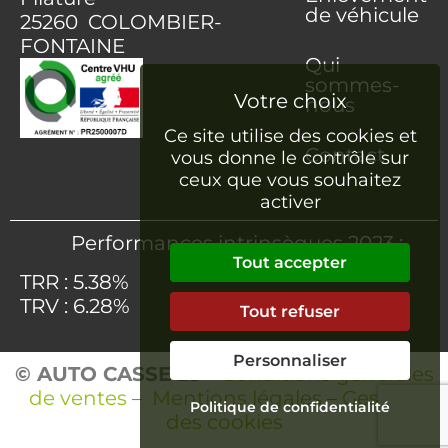
de véhicule
25260 COLOMBIER-
FONTAINE
Qui
sommes-
nous
Ce site utilise des cookies et
Contact
vous donne le contrôle sur
ceux que vous souhaitez
activer
Performances intrinsèques 2023 :
Tout accepter
TRR : 5.38%
TRV : 6.28%
Tout refuser
Personnaliser
© AUTO CASSE 25
–
Conditions générales
de ventes
–
Mentions légales
–
Gestion
Politique de confidentialité
des cookies