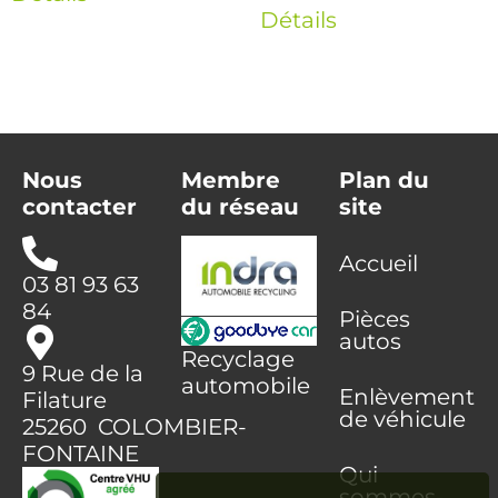
Détails
Nous
Membre
Plan du
contacter
du réseau
site
Accueil
03 81 93 63
84
Pièces
autos
Recyclage
9 Rue de la
automobile
Enlèvement
Filature
de véhicule
25260 COLOMBIER-
FONTAINE
Qui
sommes-